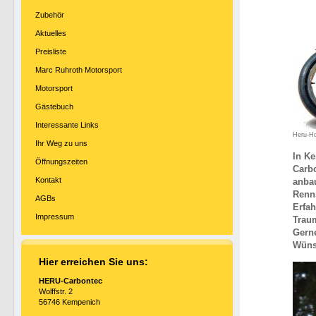
Zubehör
Aktuelles
Preisliste
Marc Ruhroth Motorsport
Motorsport
Gästebuch
Interessante Links
Heru-H
Ihr Weg zu uns
In K
Öffnungszeiten
Carbo
Kontakt
anbau
Renns
AGBs
Erfah
Impressum
Traum
Gerne
Wüns
Hier erreichen Sie uns:
HERU-Carbontec
Wolffstr. 2
56746 Kempenich