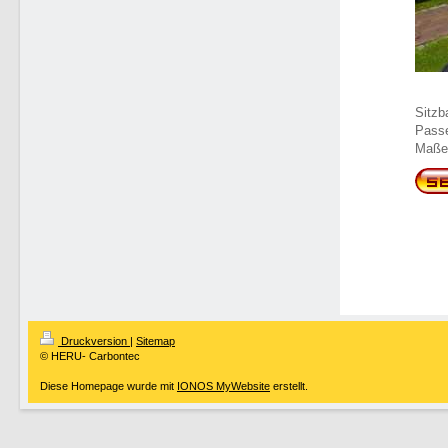
Sitzb
Pass
Maße 
Druckversion
|
Sitemap
© HERU- Carbontec
Diese Homepage wurde mit
IONOS MyWebsite
erstellt.