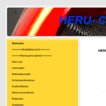
HERU- C
Startseite
>>>>>>>Modellübersicht<<<<<<<
HERU
>>>>>>Rennsportzubehör<<<<<<<
Über uns
Leistungen
Materialauswahl
Scheinwerfereinbau
Kraftstofftanks
Motorschutzdeckel
Reparatur
Umbauten