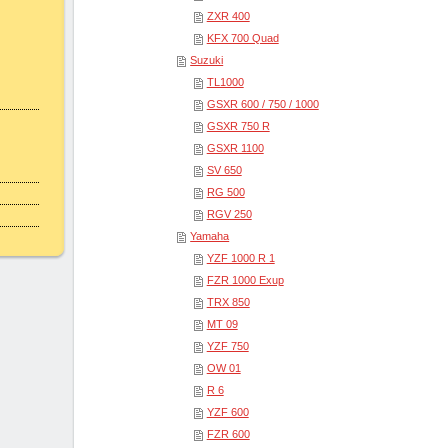
ZXR 400
KFX 700 Quad
Suzuki
TL1000
GSXR 600 / 750 / 1000
GSXR 750 R
GSXR 1100
SV 650
RG 500
RGV 250
Yamaha
YZF 1000 R 1
FZR 1000 Exup
TRX 850
MT 09
YZF 750
OW 01
R 6
YZF 600
FZR 600