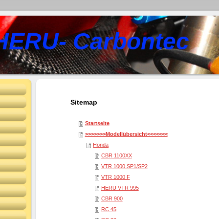
HERU- Carbontec
Sitemap
Startseite
>>>>>>>Modellübersicht<<<<<<<
Honda
CBR 1100XX
VTR 1000 SP1/SP2
VTR 1000 F
HERU VTR 995
CBR 900
RC 45