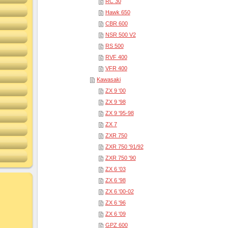
RC 30
Hawk 650
CBR 600
NSR 500 V2
RS 500
RVF 400
VFR 400
Kawasaki
ZX 9 '00
ZX 9 '98
ZX 9 '95-98
ZX 7
ZXR 750
ZXR 750 '91/92
ZXR 750 '90
ZX 6 '03
ZX 6 '98
ZX 6 '00-02
ZX 6 '96
ZX 6 '09
GPZ 600