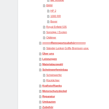
alle Modelle
BMW
HP 2
1000 RR
Boxer
Royal Enfield 535
Sonstige / Exoten
Oldtimer
>>>>>>Rennsportzubehör<<<<<<<
Ständer,Lenker,Griffe,Bremsen,usw.
Über uns
Leistungen
Materialauswahl
Scheinwerfereinbau
Scheinwerfer
Rücklichter
Kraftstofftanks
Motorschutzdeckel
Reparatur
Umbauten
Zubehör