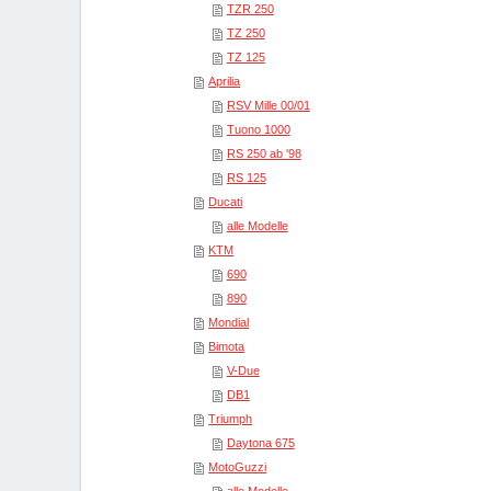
TZR 250
TZ 250
TZ 125
Aprilia
RSV Mille 00/01
Tuono 1000
RS 250 ab '98
RS 125
Ducati
alle Modelle
KTM
690
890
Mondial
Bimota
V-Due
DB1
Triumph
Daytona 675
MotoGuzzi