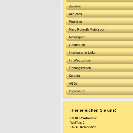
Zubehör
Aktuelles
Preisliste
Marc Ruhroth Motorsport
Motorsport
Gästebuch
Interessante Links
Ihr Weg zu uns
Öffnungszeiten
Kontakt
AGBs
Impressum
Hier erreichen Sie uns:
HERU-Carbontec
Wolffstr. 2
56746 Kempenich