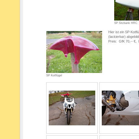
SP Sitzbank HRC
Hier ist ein SP-Kotfl
(lackierbar) abgebil
Preis: GfK 70,-- €, 
SP Kotflügel