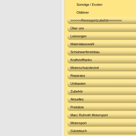
Sonstige / Exoten
Oldtimer
>>>>>>Rennsportzubehör<<<<<<<
Über uns
Leistungen
Materialauswahl
Scheinwerfereinbau
Kraftstofftanks
Motorschutzdeckel
Reparatur
Umbauten
Zubehör
Aktuelles
Preisliste
Marc Ruhroth Motorsport
Motorsport
Gästebuch