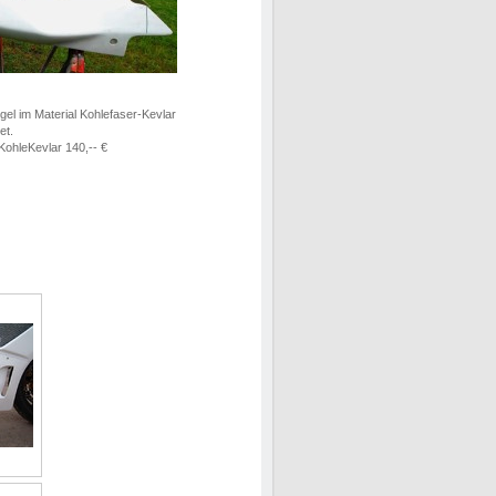
ügel im Material Kohlefaser-Kevlar
det.
KohleKevlar 140,-- €