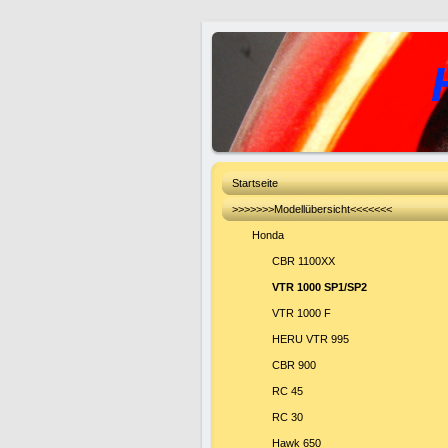
Startseite
>>>>>>>Modellübersicht<<<<<<<
Honda
CBR 1100XX
VTR 1000 SP1/SP2
VTR 1000 F
HERU VTR 995
CBR 900
RC 45
RC 30
Hawk 650