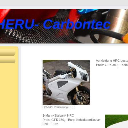
HERU- Carbontec
Verkleidung HRC besteh
Preis: GFK 380,-- Kohl
SP1/SP2 Verkleidung HRC
1-Mann-Sitzbank HRC
Preis: GFK 160,-- Euro, KohlefaserKevlar
320,-- Euro