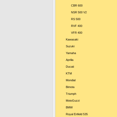
CBR 600
NSR 500 V2
RS 500
RVF 400
VFR 400
Kawasaki
Suzuki
Yamaha
Aprilia
Ducati
KTM
Mondial
Bimota
Triumph
MotoGuzzi
BMW
Royal Enfield 535