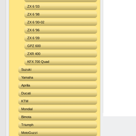
ZX 6 '03
ZX 6 '98
ZX 6 '00-02
ZX 6 '96
ZX 6 '09
GPZ 600
ZXR 400
KFX 700 Quad
Suzuki
Yamaha
Aprilia
Ducati
KTM
Mondial
Bimota
Triumph
MotoGuzzi