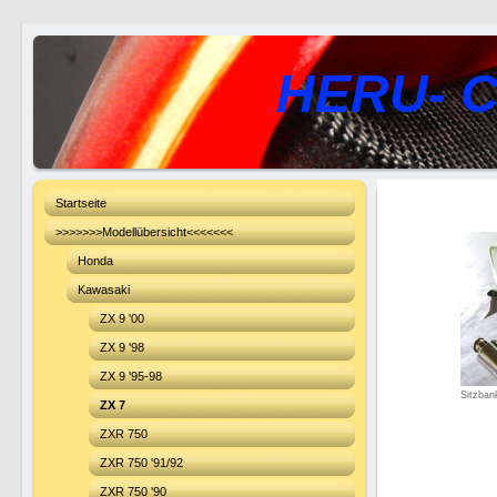
HERU- C
Startseite
>>>>>>>Modellübersicht<<<<<<<
Honda
Kawasaki
ZX 9 '00
ZX 9 '98
ZX 9 '95-98
Sitzban
ZX 7
ZXR 750
ZXR 750 '91/92
ZXR 750 '90