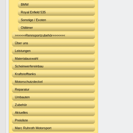
BMW
Royal Enfield 535
Sonstige / Exoten
Oldtimer
>>>>>>Rennsportzubehör<<<<<<<
Über uns
Leistungen
Materialauswahl
Scheinwerfereinbau
Kraftstofftanks
Motorschutzdeckel
Reparatur
Umbauten
Zubehör
Aktuelles
Preisliste
Marc Ruhroth Motorsport