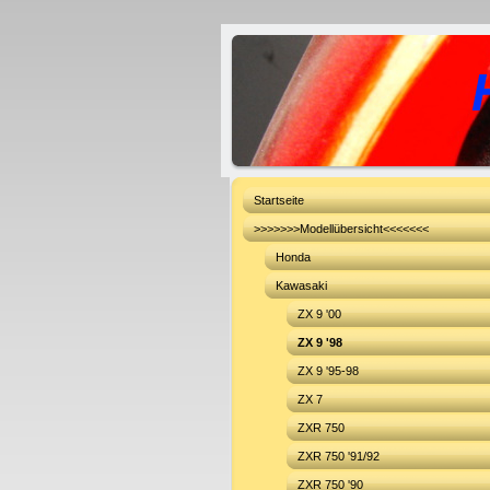
Startseite
>>>>>>>Modellübersicht<<<<<<<
Honda
Kawasaki
ZX 9 '00
ZX 9 '98
ZX 9 '95-98
ZX 7
ZXR 750
ZXR 750 '91/92
ZXR 750 '90