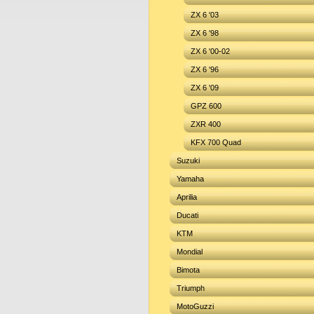
ZX 6 '03
ZX 6 '98
ZX 6 '00-02
ZX 6 '96
ZX 6 '09
GPZ 600
ZXR 400
KFX 700 Quad
Suzuki
Yamaha
Aprilia
Ducati
KTM
Mondial
Bimota
Triumph
MotoGuzzi