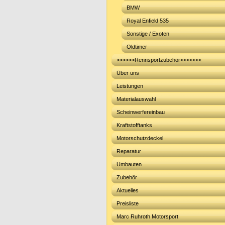
BMW
Royal Enfield 535
Sonstige / Exoten
Oldtimer
>>>>>>Rennsportzubehör<<<<<<<
Über uns
Leistungen
Materialauswahl
Scheinwerfereinbau
Kraftstofftanks
Motorschutzdeckel
Reparatur
Umbauten
Zubehör
Aktuelles
Preisliste
Marc Ruhroth Motorsport