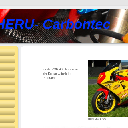
HERU- Carbontec
für die ZXR 400 haben wir
alle Kunststoffteile im
Programm.
Heru- ZXR 400