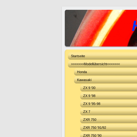
Startseite
>>>>>>>Modellübersicht<<<<<<<
Honda
Kawasaki
ZX 9 '00
ZX 9 '98
ZX 9 '95-98
ZX 7
ZXR 750
ZXR 750 '91/92
ZXR 750 '90