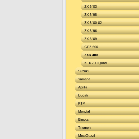
ZX 6 '03
ZX 6 '98
ZX 6 '00-02
ZX 6 '96
ZX 6 '09
GPZ 600
ZXR 400
KFX 700 Quad
Suzuki
Yamaha
Aprilia
Ducati
KTM
Mondial
Bimota
Triumph
MotoGuzzi