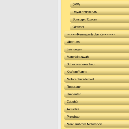
BMW
Royal Enfield 535
Sonstige / Exoten
Oldtimer
>>>>>>Rennsportzubehör<<<<<<<
Über uns
Leistungen
Materialauswahl
Scheinwerfereinbau
Kraftstofftanks
Motorschutzdeckel
Reparatur
Umbauten
Zubehör
Aktuelles
Preisliste
Marc Ruhroth Motorsport