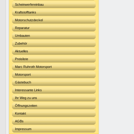
Scheinwerfereinbau
Kraftstofftanks
Motorschutzdeckel
Reparatur
Umbauten
Zubehör
Aktuelles
Preisliste
Marc Ruhroth Motorsport
Motorsport
Gästebuch
Interessante Links
Ihr Weg zu uns
Öffnungszeiten
Kontakt
AGBs
Impressum