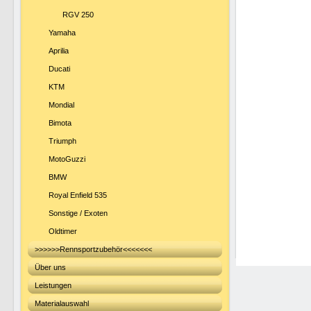
RGV 250
Yamaha
Aprilia
Ducati
KTM
Mondial
Bimota
Triumph
MotoGuzzi
BMW
Royal Enfield 535
Sonstige / Exoten
Oldtimer
>>>>>>Rennsportzubehör<<<<<<<
Über uns
Leistungen
Materialauswahl