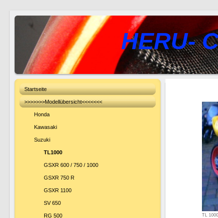
HERU- C
Startseite
>>>>>>>Modellübersicht<<<<<<<
Honda
Kawasaki
Suzuki
TL1000
GSXR 600 / 750 / 1000
GSXR 750 R
GSXR 1100
SV 650
RG 500
TL 1000