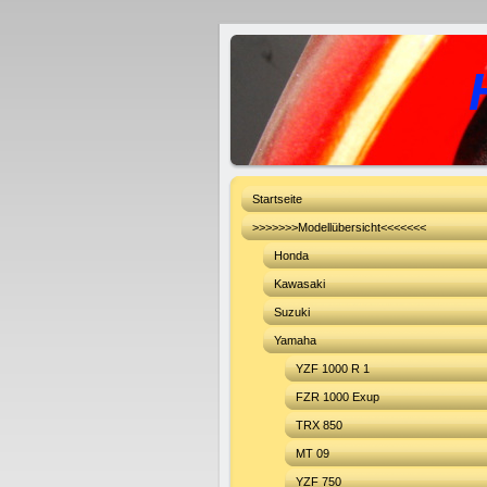
Startseite
>>>>>>>Modellübersicht<<<<<<<
Honda
Kawasaki
Suzuki
Yamaha
YZF 1000 R 1
FZR 1000 Exup
TRX 850
MT 09
YZF 750