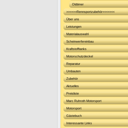
Oldtimer
>>>>>>Rennsportzubehör<<<<<<<
Über uns
Leistungen
Materialauswahl
Scheinwerfereinbau
Kraftstofftanks
Motorschutzdeckel
Reparatur
Umbauten
Zubehör
Aktuelles
Preisliste
Marc Ruhroth Motorsport
Motorsport
Gästebuch
Interessante Links