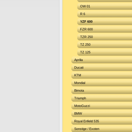
OW 01
R 6
YZF 600
FZR 600
TZR 250
TZ 250
TZ 125
Aprilia
Ducati
KTM
Mondial
Bimota
Triumph
MotoGuzzi
BMW
Royal Enfield 535
Sonstige / Exoten